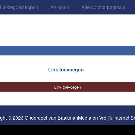
Linktegoed kopen
Artikelen
Alle dochterpagina's
Link toevoegen
Link toevoegen
ight © 2026 Onderdeel van
BaakmanMedia
en
Vrolijk Internet 