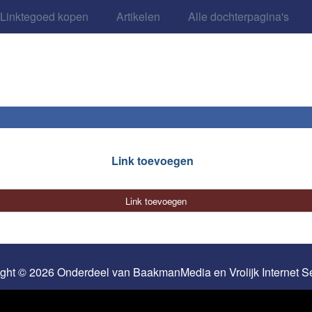
Linktegoed kopen
Artikelen
Alle dochterpagina's
Link toevoegen
Link toevoegen
ight © 2026 Onderdeel van
BaakmanMedia
en
Vrolijk Internet 